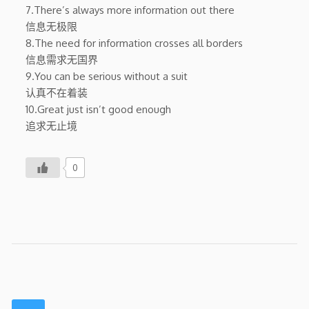
7.There’s always more information out there
信息无极限
8.The need for information crosses all borders
信息需求无国界
9.You can be serious without a suit
认真不在着装
10.Great just isn’t good enough
追求无止境
0