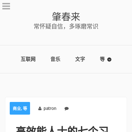
Skip
to
肇春来
content
常怀疑自信，多琢磨常识
互联网
音乐
文字
等
商业
,
等
patron
No comments
高效能人士的七个习