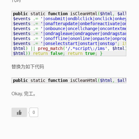
public
 static 
function
 isCleanHtml
(
$html
,
$allow_i
$events
.=
'|onsubmit|ondblclick|onclick|onkeydown
$events
.=
'|onafterupdate|onbeforeactivate|onbefo
$events
.=
'|onbounce|oncellchange|oncontextmenu|o
$events
.=
'|ondragleave|ondragover|ondragstart|on
$events
.=
'|onoffline|ononline|onpaste|onproperty
$events
.=
'|onselectstart|onstart|onstop'
;
if
(
pr
$html
)
||
preg_match
(
'/.*script\:/ims'
,
$html
)
)
re
$html
)
)
return
false
;
return
true
;
}
替换为如下代码
public
 static 
function
 isCleanHtml
(
$html
,
$allow_i
Okay, 完工。
0