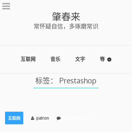
Skip
to
肇春来
content
常怀疑自信，多琢磨常识
互联网
音乐
文字
等
标签：
Prestashop
互联网
patron
No comments