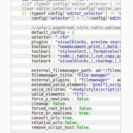
//if (typeof config['editor_selector'] !== 'un
//var editor_selector = config['editor_selecto
if
(
typeof config
[
'editor_selector'
]
!=
'undef
        config
[
'selector'
]
=
'.'
+
config
[
'editor_se
//safari,pagebreak,style,table,advimage,ad
        default_config 
=
{
        selector
:
".rte"
,
        plugins 
:
"visualblocks, preview searchrep
        toolbar2 
:
"newdocument,print,|,bold,itali
        toolbar1 
:
"styleselect,|,formatselect,|,f
        toolbar3 
:
"code,|,table,|,cut,copy,paste,
        toolbar4 
:
"visualblocks,|,charmap,|,hr,"
,
        external_filemanager_path
:
 ad
+
"/filemanage
        filemanager_title
:
"File manager"
,
        external_plugins
:
{
"filemanager"
:
 ad
+
"/f
        extended_valid_elements
:
'pre[*],script[*]
        valid_children
:
"+body[style|script|iframe
        valid_elements 
:
'*[*]'
,
        force_p_newlines 
:
false
,
        cleanup
:
false
,
        forced_root_block 
:
false
,
        force_br_newlines 
:
true
,
        convert_urls
:
true
,
        relative_urls
:
false
,
        remove_script_host
:
false
,