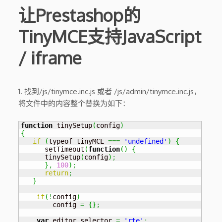
让Prestashop的
TinyMCE支持JavaScript
/ iframe
1. 找到/js/tinymce.inc.js 或者 /js/admin/tinymce.inc.js，
将文件中的内容整个替换为如下：
function
 tinySetup
(
config
)
{
if
(
typeof tinyMCE 
===
'undefined'
)
{
      setTimeout
(
function
(
)
{
      tinySetup
(
config
)
;
}
,
100
)
;
return
;
}
if
(
!
config
)
        config 
=
{
}
;
var
 editor_selector 
=
'rte'
;