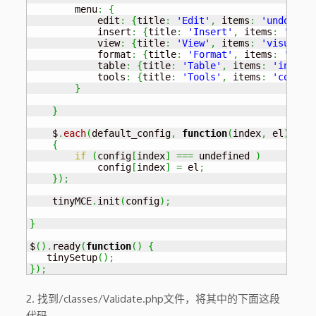
        menu
:
{
            edit
:
{
title
:
'Edit'
,
 items
:
'undo red
            insert
:
{
title
:
'Insert'
,
 items
:
'medi
            view
:
{
title
:
'View'
,
 items
:
'visualai
            format
:
{
title
:
'Format'
,
 items
:
'bold
            table
:
{
title
:
'Table'
,
 items
:
'insert
            tools
:
{
title
:
'Tools'
,
 items
:
'code'
}
}
}
    $
.
each
(
default_config
,
function
(
index
,
 el
)
{
if
(
config
[
index
]
===
 undefined 
)
            config
[
index
]
=
 el
;
}
)
;
    tinyMCE
.
init
(
config
)
;
}
$
(
)
.
ready
(
function
(
)
{
   tinySetup
(
)
;
}
)
;
2. 找到/classes/Validate.php文件，将其中的下面这段
代码