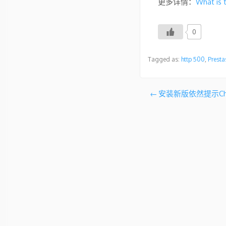
更多详情：
What is 
0
Tagged as:
http 500
,
Presta
文
安装新版依然提示Ch
章
导
航