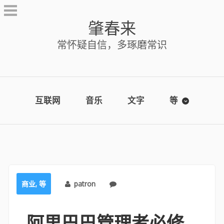
Skip
to
肇春来
content
常怀疑自信，多琢磨常识
互联网
音乐
文字
等
商业
,
等
patron
No comments
阿里巴巴管理者必修