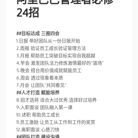
24招
##目标达成 三报四会
1.日报 带好团队从一份日报开始
2.周报 验证员工成长验证管理方法
3.月报 帮助员工突破目标实现自我超越
4.早会 激发团队活力修炼激情最好的“道场”
5.晚会 搭台用价值成就赋能员工
6.周会 透过现象看本质
7.月会 让团队“共同看见”
##人才打造 赋能培养
8.招才选将 适合大过优秀 选择好过培养
9.入职面谈 团队融入第一课
10.述职 帮助员工成长
11.员工激励 让员工从工作到工作的奖赏
12.离职面谈 心慈刀快
##团队打造 建设沟通