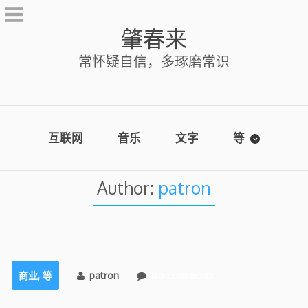
Skip
to
肇春来
content
常怀疑自信，多琢磨常识
互联网
音乐
文字
等
Author:
patron
商业
,
等
patron
No comments