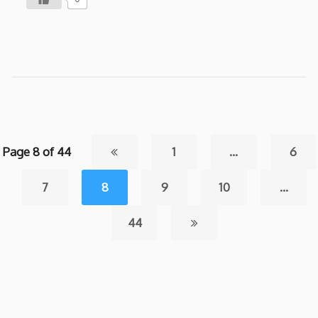
Page 8 of 44
1
…
6
7
8
9
10
…
44