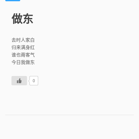
做东
去时人家白
归来满身红
谁也甭客气
今日我做东
0