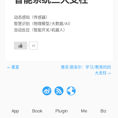
动态感知（传感器）
智慧识别（物理模型/大数据/AI）
自动反应（智能开关/机器人）
+1
文
重复
雅克·德洛尔：学习/教育的四
大支柱
章
导
航
App
Book
Plugin
Me
Biz