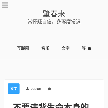
Skip
to
肇春来
content
常怀疑自信，多琢磨常识
互联网
音乐
文字
等
文字
patron
No comments
不要违背生命本身的