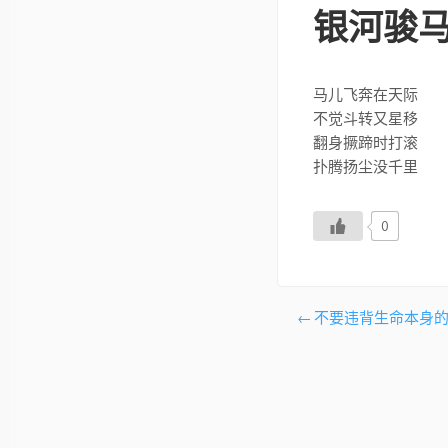
银河骏
马儿飞奔在天际
不觉斗转又星移
翻身撅蹄时打滚
扑腾扬尘没千里
0
文
不要违背生命本身
章
导
航