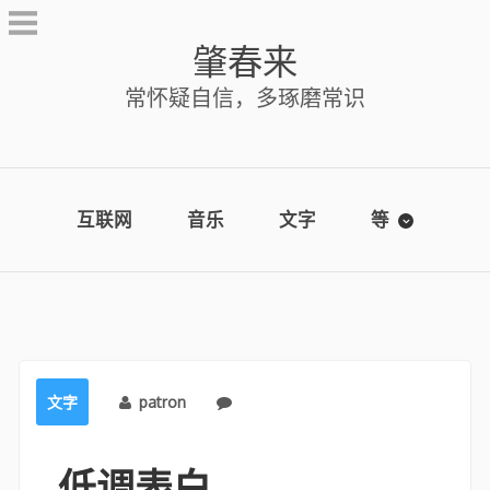
Skip
to
肇春来
content
常怀疑自信，多琢磨常识
互联网
音乐
文字
等
文字
patron
No comments
低调表白