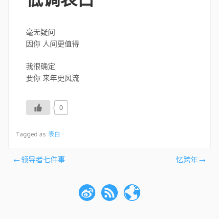
毫无疑问
因你 人间更值得
我很确定
要你 来年更风流
0
Tagged as:
表白
文
领导者七件事
忆跨年
章
导
航