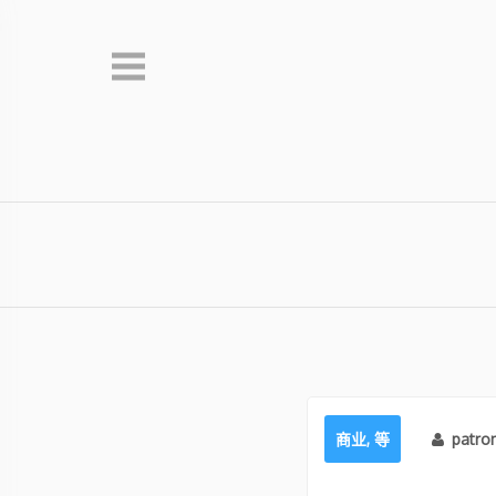
Skip
to
content
商业
,
等
patro