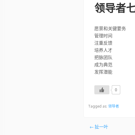
领导者
愿景和关键要务
管理时间
注重反馈
培养人才
把脉团队
成为典范
发挥潜能
0
Tagged as:
领导者
文
扯一叶