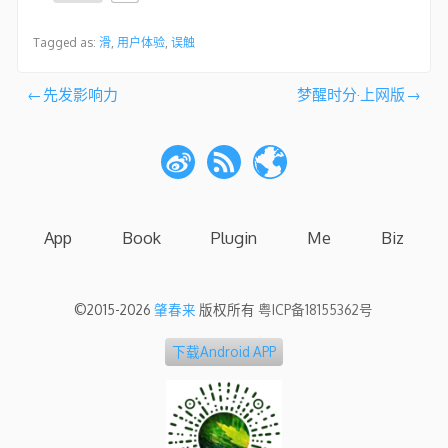
Tagged as:
滑
,
用户体验
,
误触
文
先发影响力
梦醒时分·上网版
章
导
航
App
Book
Plugin
Me
Biz
©2015-2026
肇春来
版权所有
粤ICP备18155362号
下载Android APP