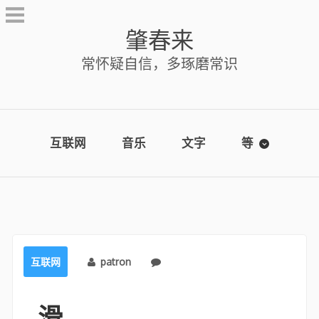
Skip
to
肇春来
content
常怀疑自信，多琢磨常识
互联网
音乐
文字
等
互联网
patron
No comments
滑