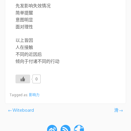
先发影响失效情况
简单提醒
意图明显
面对理性
以上皆因
人在接触
不同的近因后
倾向于付诸不同的行动
0
Tagged as:
影响力
文
Witeboard
滑
章
导