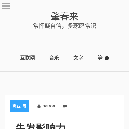
Skip
to
肇春来
content
常怀疑自信，多琢磨常识
互联网
音乐
文字
等
商业
,
等
patron
No comments
先发影响力