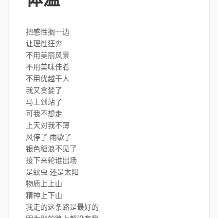
把感性搁一边
让理性狂奔
不用美丽风景
不用美味佳肴
不用优越于人
我又贪婪了
马上到站了
可我不想走
上天对我不薄
风停了 雨歇了
银色稻浪不见了
接下来轮谁出场
是蚊虫 还是太阳
物质上上山
精神上下山
我走的这条路是最好的