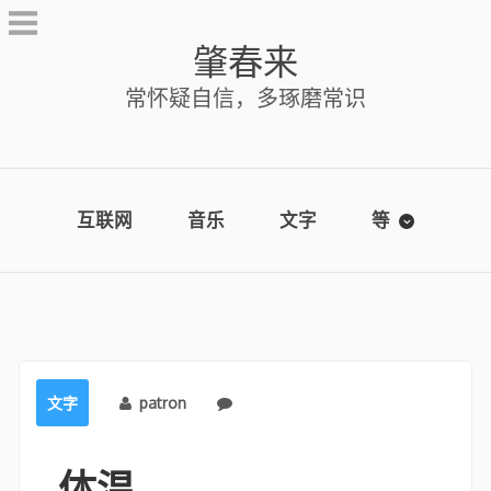
Skip
to
肇春来
content
常怀疑自信，多琢磨常识
互联网
音乐
文字
等
文字
patron
No comments
体温