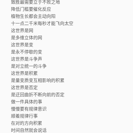
致胜最需要立于不败之地
降低门槛要催化反应
植物生长都会主动向阳
十一点二千米每秒才能飞向太空
这世界是网
是多维立体的网
这世界是变
是永不停歇的变
这世界是斗争声
是对立统一的斗争
这世界是积累
是量变质变互相影响的积累
这世界是否定
是迂回曲折不断向前的否定
做一件具体的事
慢慢要有规律意识
顺着规律行事
在对的方向积累
时间自然就会说话