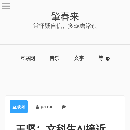
Skip
to
肇春来
content
常怀疑自信，多琢磨常识
互联网
音乐
文字
等
互联网
patron
No comments
王坚：文科生AI接近