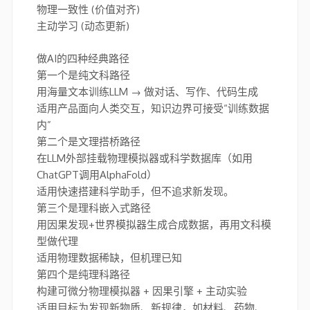
物理一致性 (价值对齐)
主动学习 (动态更新)
做AI的四种经典路径
第一个是纯文科路径
用海量文本训练LLM → 做对话、写作、代码生成
适用产品面向人类交互，知识边界可接受“训练数据
内”
第二个是文理搭桥路径
在LLM外部挂载物理模拟器或科学数据库（如用
ChatGPT调用AlphaFold）
适用快速搭建科学助手，但不追求新发现。
第三个是理科嵌入式路径
用因果发现+世界模拟器生成合成数据，再用文科模
型做代理
适用物理数据稀缺，但机理已知
第四个是纯理科路径
构建可微分物理模拟器 + 因果引擎 + 主动实验
适用目标为发现新物质、新规律，如材料、药物、