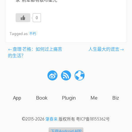
0
Tagged as:
不朽
文
查理·芒格：如何过上痛苦
人生最大的谎言
的生活？
章
导
航
App
Book
Plugin
Me
Biz
©2015-2026
肇春来
版权所有
粤ICP备18155362号
下载Android APP