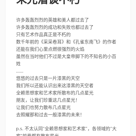
许多轰轰烈烈的英雄和美人都过去了
许多轰轰烈烈的成功和失败也都过去了
只有艺术作品真正是不朽的
数千年前的《采采卷耳》和《孔雀东南飞》的作者
还能在我们心里点燃很强烈的火焰
虽然在当时他们不过是大皇帝脚下的不知名的小百
姓
……
悠悠的过去只是一片漆黑的天空
我们所以还能认识出来这漆黑的天空者
全赖思想家和艺术家所散布的几点星光
朋友，让我们珍重这几点星光！
让我们也努力散布几点星光
去照耀那和过去一般漆黑的未来！
p.s. 不太认同“全赖思想家和艺术家”，各领域的“大
家”前辈都有散布星光