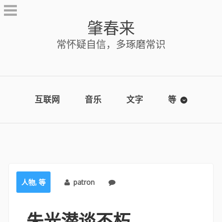
Skip
to
肇春来
content
常怀疑自信，多琢磨常识
互联网
音乐
文字
等
人物
,
等
patron
No comments
朱光潜谈不朽