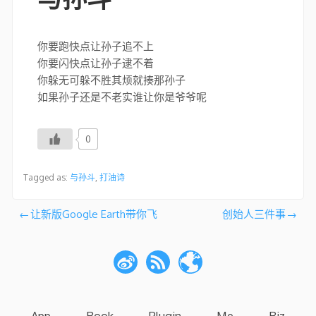
你要跑快点让孙子追不上
你要闪快点让孙子逮不着
你躲无可躲不胜其烦就揍那孙子
如果孙子还是不老实谁让你是爷爷呢
0
Tagged as:
与孙斗
,
打油诗
文
让新版Google Earth带你飞
创始人三件事
章
导
航
App
Book
Plugin
Me
Biz