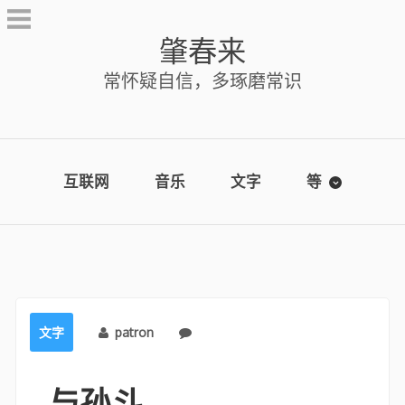
Skip
to
肇春来
content
常怀疑自信，多琢磨常识
互联网
音乐
文字
等
文字
patron
No comments
与孙斗