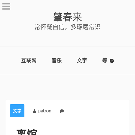
Skip
to
肇春来
content
常怀疑自信，多琢磨常识
互联网
音乐
文字
等
文字
patron
No comments
离馆