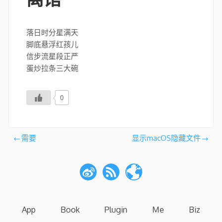
落日时分星满天
脚底悬浮红孩儿
信步流星段正严
蛋炒拉条三大碗
0
文
需要
显示macOS隐藏文件
章
导
航
App
Book
Plugin
Me
Biz