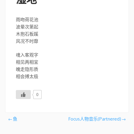
雨吻荷花池
波晕次第起
木抱石板蹊
风况不时靡
魂入客观字
相见两相宜
魄走隐形质
相会搏太极
0
文
鱼
Focus人物音乐(Partnered)
章