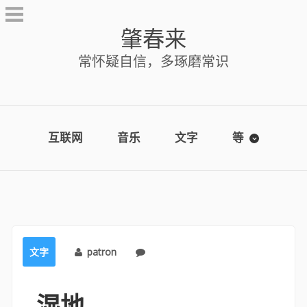
Skip
to
肇春来
content
常怀疑自信，多琢磨常识
互联网
音乐
文字
等
文字
patron
No comments
湿地