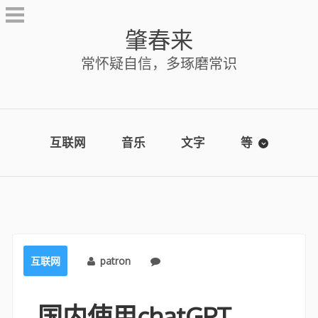
Skip
to
肇春来
content
常怀疑自信，多琢磨常识
互联网
音乐
文字
等
互联网
patron
No comments
国内使用chatGPT