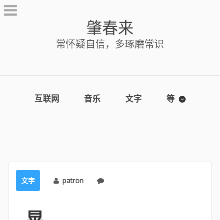
Skip
to
肇春来
content
常怀疑自信，多琢磨常识
互联网
音乐
文字
等
文字
patron
No comments
晃