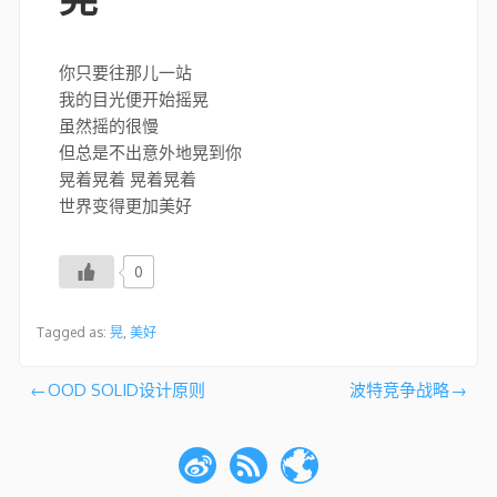
你只要往那儿一站
我的目光便开始摇晃
虽然摇的很慢
但总是不出意外地晃到你
晃着晃着 晃着晃着
世界变得更加美好
0
Tagged as:
晃
,
美好
文
OOD SOLID设计原则
波特竞争战略
章
导