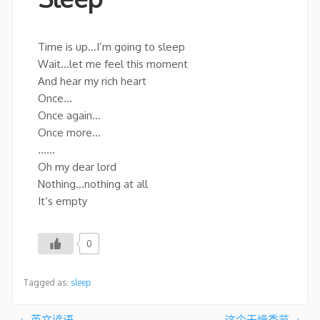
Time is up…I’m going to sleep
Wait…let me feel this moment
And hear my rich heart
Once…
Once again…
Once more…
……
Oh my dear lord
Nothing…nothing at all
It’s empty
0
Tagged as:
sleep
英文谚语
这个干燥季节