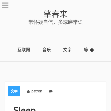
Skip
to
肇春来
content
常怀疑自信，多琢磨常识
互联网
音乐
文字
等
文字
patron
No comments
Sleep