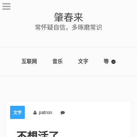
Skip
to
肇春来
content
常怀疑自信，多琢磨常识
互联网
音乐
文字
等
文字
patron
No comments
不想活了