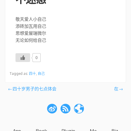
敬天爱人小自己
添砖加瓦用自己
思想爱屋瑞微尔
无论如何给自己
0
Tagged as:
四十
,
自己
文
四十岁男子的七点体会
在
章
导
航
App
Book
Plugin
Me
Biz