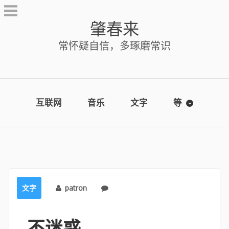
Skip
to
肇春来
content
常怀疑自信，多琢磨常识
互联网
音乐
文字
等
文字
patron
No comments
不迷惑