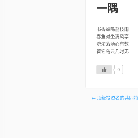
一隅
书香蝉鸣荔枝雨
春鱼对坐清风亭
滂沱落汤心有数
管它乌云几时无
0
文
顶级投资者的共同
章
导
航