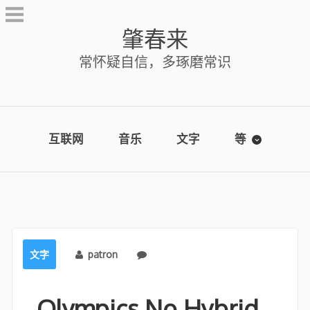
Skip
to
肇春来
content
常怀疑自信，多琢磨常识
互联网
音乐
文字
等
文字
patron
No comments
Olympics No Hybrid