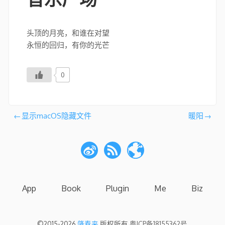
头顶的月亮，和谁在对望
永恒的回归，有你的光芒
0
文
显示macOS隐藏文件
暖阳
章
导
航
App
Book
Plugin
Me
Biz
©2015-2026
肇春来
版权所有
粤ICP备18155362号