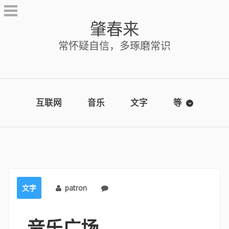
Skip
to
肇春来
content
常怀疑自信，多琢磨常识
互联网
音乐
文字
等
文字
patron
No comments
音乐广场