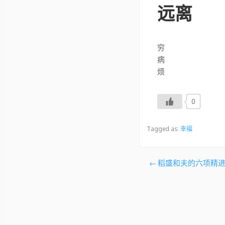
远离
穷
病
烦
0
Tagged as:
幸福
文
稻盛和夫的六项精
章
导
航