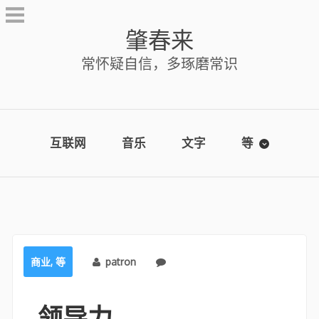
Skip
to
肇春来
content
常怀疑自信，多琢磨常识
互联网
音乐
文字
等
商业
,
等
patron
No comments
领导力