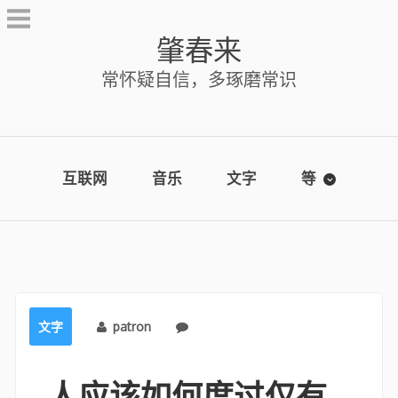
Skip
to
肇春来
content
常怀疑自信，多琢磨常识
互联网
音乐
文字
等
文字
patron
No comments
人应该如何度过仅有