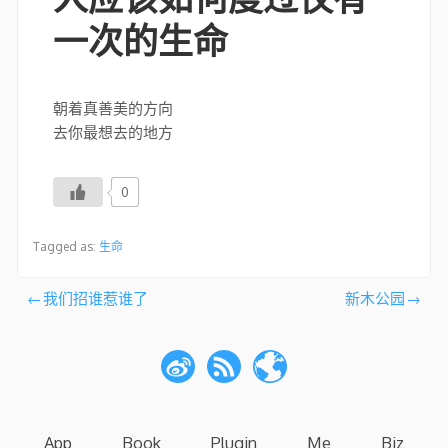
一次的生命
朝着真善美的方向
去你最想去的地方
0
Tagged as:
生命
文
我们招谁惹谁了
新木公园
章
导
航
App
Book
Plugin
Me
Biz