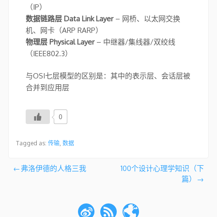
（IP）
数据链路层 Data Link Layer
– 网桥、以太网交换
机、网卡（ARP RARP）
物理层 Physical Layer
– 中继器/集线器/双绞线
（IEEE802.3）
与OSI七层模型的区别是：其中的表示层、会话层被
合并到应用层
0
Tagged as:
传输
,
数据
文
弗洛伊德的人格三我
100个设计心理学知识（下
篇）
章
导