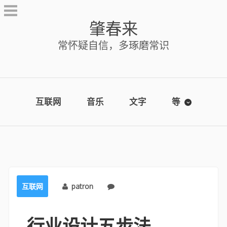
Skip
to
肇春来
content
常怀疑自信，多琢磨常识
互联网
音乐
文字
等
互联网
patron
No comments
行业设计五步法