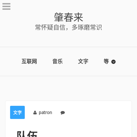
Skip
to
肇春来
content
常怀疑自信，多琢磨常识
互联网
音乐
文字
等
文字
patron
No comments
队伍