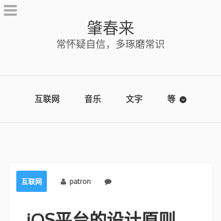
Skip
to
肇春来
content
常怀疑自信，多琢磨常识
互联网
音乐
文字
等
互联网
patron
No comments
iOS平台的设计原则