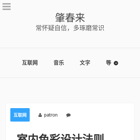
Skip
to
肇春来
content
常怀疑自信，多琢磨常识
互联网
音乐
文字
等
互联网
patron
No comments
室内色彩设计法则