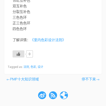
邻近互补色
双互补色
分裂互补色
三色色环
正三色色环
四色色环
了解详情：
《室内色彩设计法则》
0
Tagged as:
法则
,
色彩
,
设计
文
PMP十大知识领域
停不下来
章
导
航