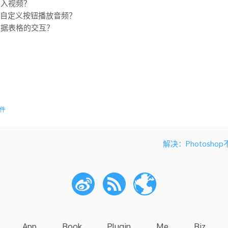
中嵌入视频？
e实现自定义按钮播放音频？
e做数据表格的交互？
件
解决：Photosho
App
Book
Plugin
Me
Biz