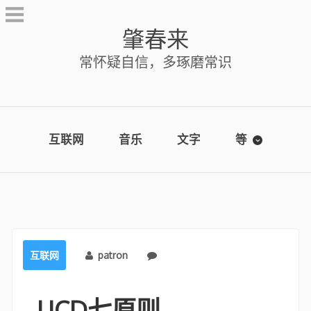
Skip
to
肇春来
content
常怀疑自信，多琢磨常识
互联网
音乐
文字
等
互联网
patron
No comments
UCD七原则