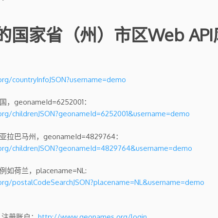
国家省（州）市区Web API
.org/countryInfoJSON?username=demo
eonameId=6252001：
s.org/childrenJSON?geonameId=6252001&username=demo
巴马州，geonameId=4829764：
s.org/childrenJSON?geonameId=4829764&username=demo
荷兰，placename=NL:
s.org/postalCodeSearchJSON?placename=NL&username=demo
户名，注册账户：
http://www.geonames.org/login