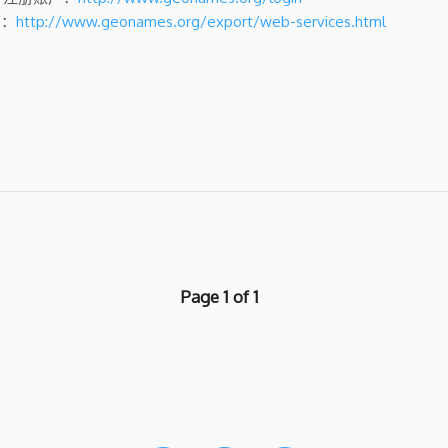
档：
http://www.geonames.org/export/web-services.html
Page 1 of 1