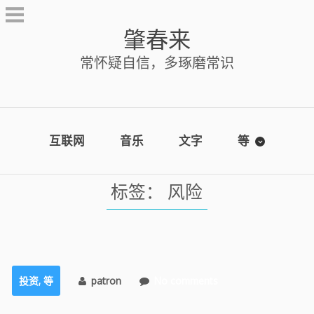
Skip
to
肇春来
content
常怀疑自信，多琢磨常识
互联网
音乐
文字
等
标签：
风险
投资
,
等
patron
No comments