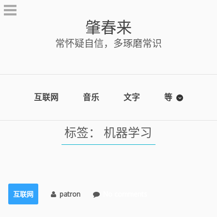
Skip
to
肇春来
content
常怀疑自信，多琢磨常识
互联网
音乐
文字
等
标签：
机器学习
互联网
patron
No comments