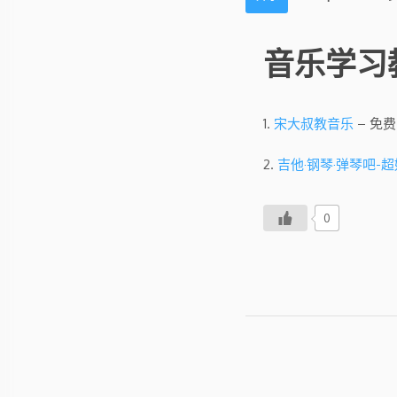
音乐学习
1.
宋大叔教音乐
– 免费
2.
吉他·钢琴·弹琴吧
0