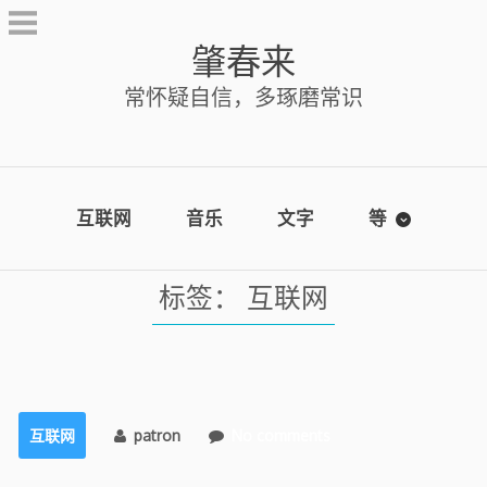
Skip
to
肇春来
content
常怀疑自信，多琢磨常识
互联网
音乐
文字
等
标签：
互联网
互联网
patron
No comments